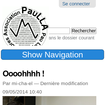
Aller
Navigation
Outil
Se connecter
au
perso
contenu.
|
Chercher par
Aller
Seulement dans le dossier courant
à
Recherche
avancée…
la
Show Navigation
navigation
Oooohhhh !
Par mi-cha-el —
Dernière modification
09/05/2014 10:40