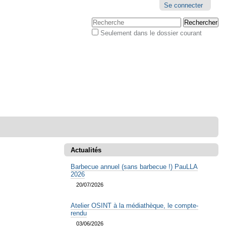
Outils
Se connecter
personnels
Chercher par
Seulement dans le dossier courant
Recherche
avancée…
Actualités
Barbecue annuel (sans barbecue !) PauLLA
2026
20/07/2026
Atelier OSINT à la médiathèque, le compte-
rendu
03/06/2026