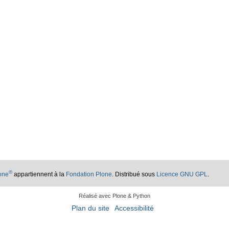
®
lone
appartiennent à la
Fondation Plone
. Distribué sous
Licence GNU GPL
.
Réalisé avec Plone & Python
Plan du site
Accessibilité