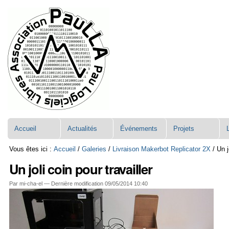
Aller
Navigation
au
contenu.
|
Aller
à
la
navigation
Accueil
Actualités
Événements
Projets
Vous êtes ici :
Accueil
/
Galeries
/
Livraison Makerbot Replicator 2X
/
Un j
Un joli coin pour travailler
Par mi-cha-el —
Dernière modification
09/05/2014 10:40