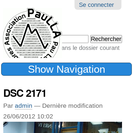
Aller
Navigation
Outil
Se connecter
au
perso
contenu.
|
Chercher par
Aller
Seulement dans le dossier courant
à
Recherche
avancée…
la
Show Navigation
navigation
DSC 2171
Par
admin
—
Dernière modification
26/06/2012 10:02