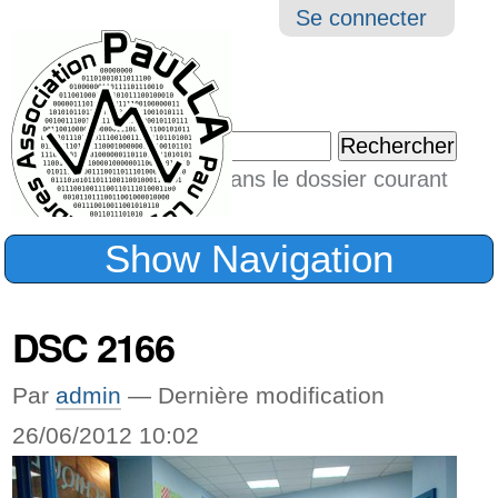
Aller
Navigation
Outil
Se connecter
au
perso
contenu.
|
Chercher par
Aller
Seulement dans le dossier courant
à
Recherche
avancée…
la
Show Navigation
navigation
DSC 2166
Par
admin
—
Dernière modification
26/06/2012 10:02