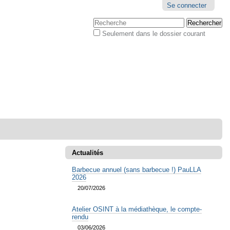
Outils
Se connecter
personnels
Chercher par
Seulement dans le dossier courant
Recherche
avancée…
Actualités
Barbecue annuel (sans barbecue !) PauLLA
2026
20/07/2026
Atelier OSINT à la médiathèque, le compte-
rendu
03/06/2026