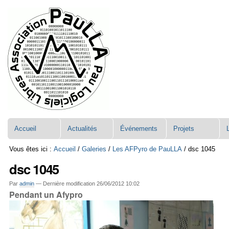
Aller
Navigation
au
contenu.
|
Aller
à
la
navigation
Accueil
Actualités
Événements
Projets
Vous êtes ici :
Accueil
/
Galeries
/
Les AFPyro de PauLLA
/
dsc 1045
dsc 1045
Par
admin
—
Dernière modification
26/06/2012 10:02
Pendant un Afypro