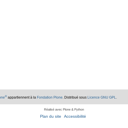
®
lone
appartiennent à la
Fondation Plone
. Distribué sous
Licence GNU GPL
.
Réalisé avec Plone & Python
Plan du site
Accessibilité