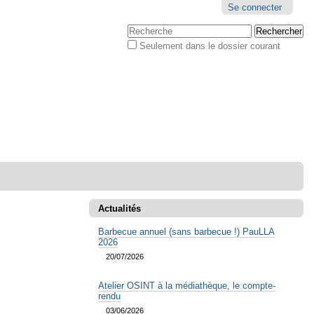
Outils
Se connecter
personnels
Chercher par
Seulement dans le dossier courant
Recherche
avancée…
Actualités
Barbecue annuel (sans barbecue !) PauLLA
2026
20/07/2026
Atelier OSINT à la médiathèque, le compte-
rendu
03/06/2026