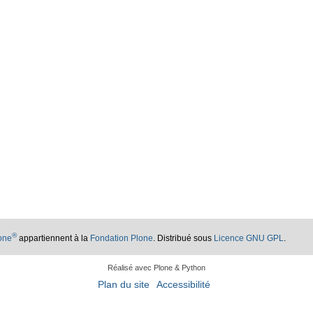
®
lone
appartiennent à la
Fondation Plone
. Distribué sous
Licence GNU GPL
.
Réalisé avec Plone & Python
Plan du site
Accessibilité