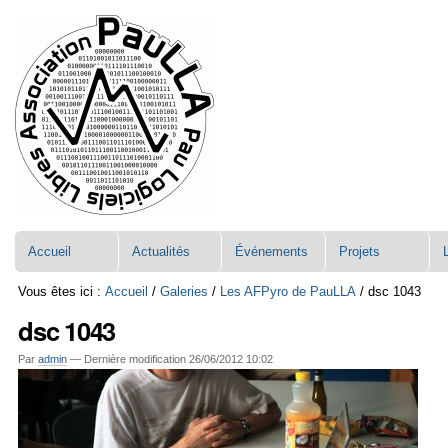
Aller
Navigation
au
contenu.
|
Aller
à
la
navigation
Accueil
Actualités
Événements
Projets
Vous êtes ici :
Accueil
/
Galeries
/
Les AFPyro de PauLLA
/
dsc 1043
dsc 1043
Par
admin
—
Dernière modification
26/06/2012 10:02