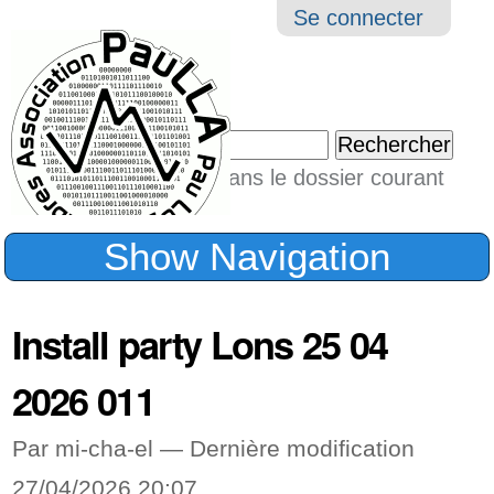
Aller
Navigation
Outil
Se connecter
au
perso
contenu.
|
Chercher par
Aller
Seulement dans le dossier courant
à
Recherche
avancée…
la
Show Navigation
navigation
Install party Lons 25 04
2026 011
Par mi-cha-el —
Dernière modification
27/04/2026 20:07