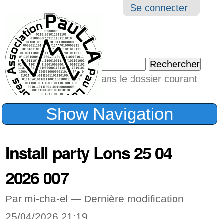
Aller
Navigation
Outil
Se connecter
au
perso
contenu.
|
Chercher par
Aller
Seulement dans le dossier courant
à
Recherche
avancée…
la
Show Navigation
navigation
Install party Lons 25 04
2026 007
Par mi-cha-el —
Dernière modification
25/04/2026 21:19