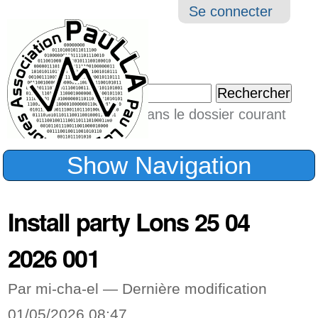
Aller
Navigation
Outil
Se connecter
au
perso
contenu.
|
Chercher par
Aller
Seulement dans le dossier courant
à
Recherche
avancée…
la
Show Navigation
navigation
Install party Lons 25 04
2026 001
Par mi-cha-el —
Dernière modification
01/05/2026 08:47