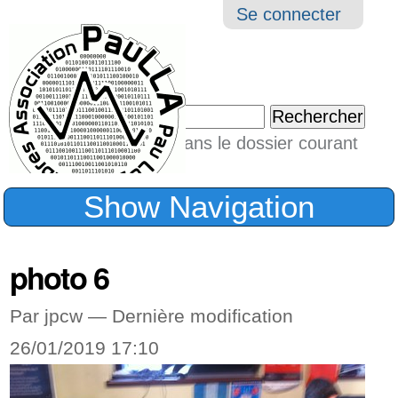
Aller
Navigation
Outil
Se connecter
au
perso
contenu.
|
Chercher par
Aller
Seulement dans le dossier courant
à
Recherche
avancée…
la
Show Navigation
navigation
photo 6
Par jpcw —
Dernière modification
26/01/2019 17:10