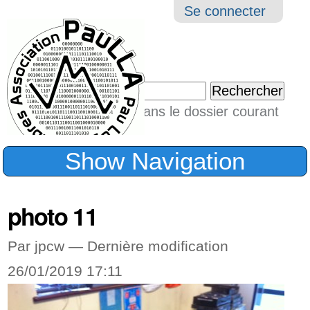
Aller
Navigation
Outil
Se connecter
au
perso
contenu.
|
Chercher par
Aller
Seulement dans le dossier courant
à
Recherche
avancée…
la
Show Navigation
navigation
photo 11
Par jpcw —
Dernière modification
26/01/2019 17:11