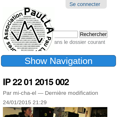
Aller
Navigation
Outil
Se connecter
au
perso
contenu.
|
Chercher par
Aller
Seulement dans le dossier courant
à
Recherche
avancée…
la
Show Navigation
navigation
IP 22 01 2015 002
Par mi-cha-el —
Dernière modification
24/01/2015 21:29