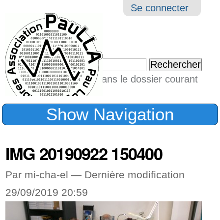
Aller
Navigation
Outil
Se connecter
au
perso
contenu.
|
Chercher par
Aller
Seulement dans le dossier courant
à
Recherche
avancée…
la
Show Navigation
navigation
IMG 20190922 150400
Par mi-cha-el —
Dernière modification
29/09/2019 20:59