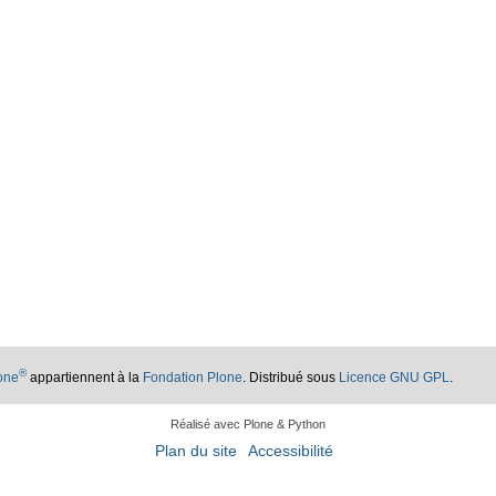
®
lone
appartiennent à la
Fondation Plone
. Distribué sous
Licence GNU GPL
.
Réalisé avec Plone & Python
Plan du site
Accessibilité