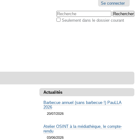
Outils
Se connecter
personnels
Chercher par
Seulement dans le dossier courant
Recherche
avancée…
Actualités
Barbecue annuel (sans barbecue !) PauLLA
2026
20/07/2026
Atelier OSINT à la médiathèque, le compte-
rendu
03/06/2026