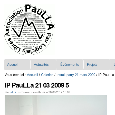
Aller
Navigation
au
contenu.
|
Aller
à
la
navigation
Accueil
Actualités
Événements
Projets
Vous êtes ici :
Accueil
/
Galeries
/
Install party 21 mars 2009
/
IP PauLLa 
IP PauLLa 21 03 2009 5
Par
admin
—
Dernière modification
26/06/2012 10:02