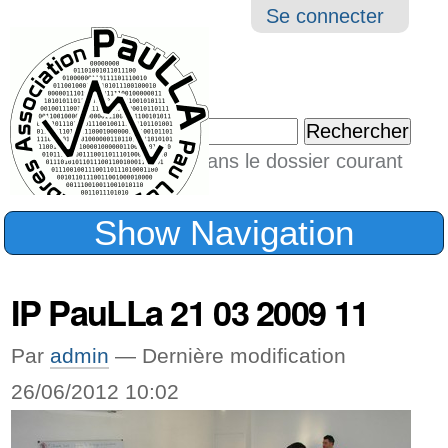
Aller
Navigation
Outil
Se connecter
au
perso
contenu.
|
Chercher par
Aller
Seulement dans le dossier courant
à
Recherche
avancée…
la
Show Navigation
navigation
IP PauLLa 21 03 2009 11
Par
admin
—
Dernière modification
26/06/2012 10:02