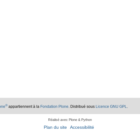
®
lone
appartiennent à la
Fondation Plone
. Distribué sous
Licence GNU GPL
.
Réalisé avec Plone & Python
Plan du site
Accessibilité