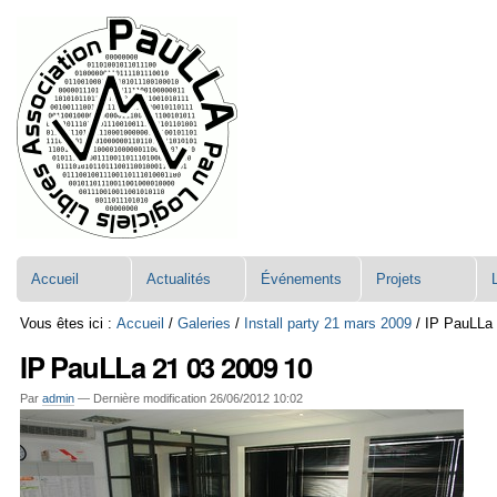
Aller
Navigation
au
contenu.
|
Aller
à
la
navigation
Accueil
Actualités
Événements
Projets
Vous êtes ici :
Accueil
/
Galeries
/
Install party 21 mars 2009
/
IP PauLLa 
IP PauLLa 21 03 2009 10
Par
admin
—
Dernière modification
26/06/2012 10:02