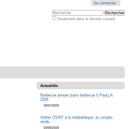
Outils
Se connecter
personnels
Chercher par
Seulement dans le dossier courant
Recherche
avancée…
Actualités
Barbecue annuel (sans barbecue !) PauLLA
2026
20/07/2026
Atelier OSINT à la médiathèque, le compte-
rendu
03/06/2026