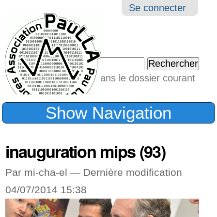
Aller
Navigation
Outil
Se connecter
au
perso
contenu.
|
Chercher par
Aller
Seulement dans le dossier courant
à
Recherche
avancée…
la
Show Navigation
navigation
inauguration mips (93)
Par mi-cha-el —
Dernière modification
04/07/2014 15:38