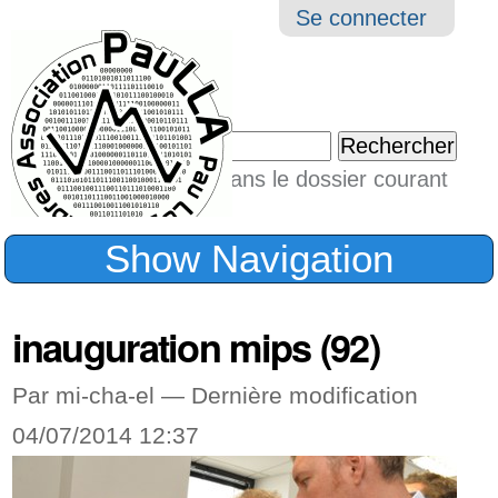
Aller
Navigation
Outil
Se connecter
au
perso
contenu.
|
Chercher par
Aller
Seulement dans le dossier courant
à
Recherche
avancée…
la
Show Navigation
navigation
inauguration mips (92)
Par mi-cha-el —
Dernière modification
04/07/2014 12:37