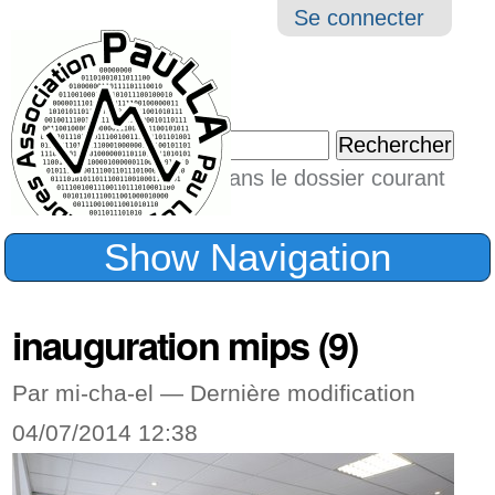
Aller
Navigation
Outil
Se connecter
au
perso
contenu.
|
Chercher par
Aller
Seulement dans le dossier courant
à
Recherche
avancée…
la
Show Navigation
navigation
inauguration mips (9)
Par mi-cha-el —
Dernière modification
04/07/2014 12:38