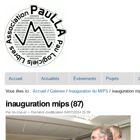
Aller
Navigation
au
contenu.
|
Aller
à
la
navigation
Accueil
Actualités
Événements
Projets
Vous êtes ici :
Accueil
/
Galeries
/
Inauguration du MIPS
/
inauguration mi
inauguration mips (87)
Par mi-cha-el —
Dernière modification
04/07/2014 15:39