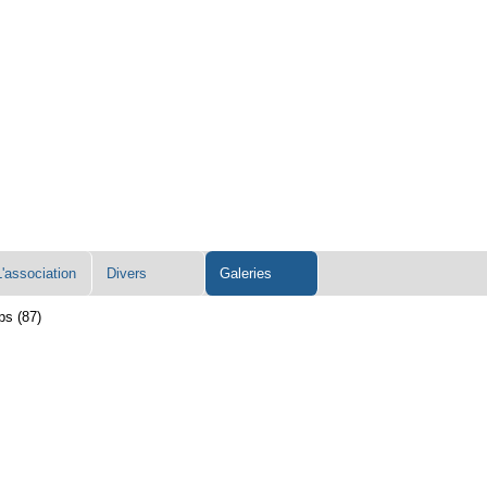
L'association
Divers
Galeries
ps (87)