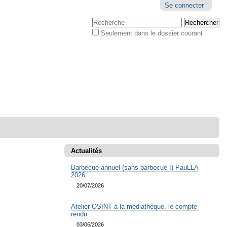
Outils
Se connecter
personnels
Chercher par
Seulement dans le dossier courant
Recherche
avancée…
Actualités
Barbecue annuel (sans barbecue !) PauLLA
2026
20/07/2026
Atelier OSINT à la médiathèque, le compte-
rendu
03/06/2026