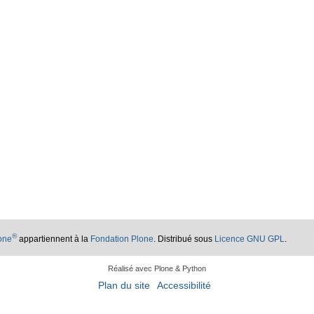
®
lone
appartiennent à la
Fondation Plone
. Distribué sous
Licence GNU GPL
.
Réalisé avec Plone & Python
Plan du site
Accessibilité