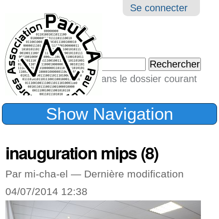
Aller
Navigation
Outil
Se connecter
au
perso
contenu.
|
Chercher par
Aller
Seulement dans le dossier courant
à
Recherche
avancée…
la
Show Navigation
navigation
inauguration mips (8)
Par mi-cha-el —
Dernière modification
04/07/2014 12:38