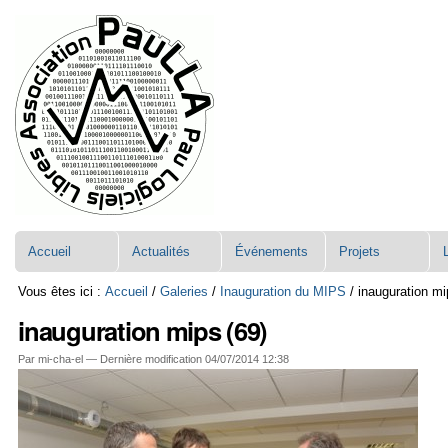
Aller
Navigation
au
contenu.
|
Aller
à
la
navigation
Accueil
Actualités
Événements
Projets
Vous êtes ici :
Accueil
/
Galeries
/
Inauguration du MIPS
/
inauguration mi
inauguration mips (69)
Par mi-cha-el —
Dernière modification
04/07/2014 12:38