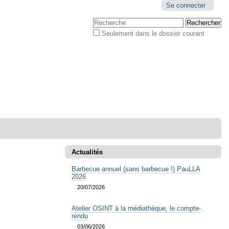
Outils
Se connecter
personnels
Chercher par
Seulement dans le dossier courant
Recherche
avancée…
Actualités
Barbecue annuel (sans barbecue !) PauLLA
2026
20/07/2026
Atelier OSINT à la médiathèque, le compte-
rendu
03/06/2026