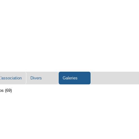
L'association
Divers
Galeries
ps (69)