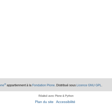
®
lone
appartiennent à la
Fondation Plone
. Distribué sous
Licence GNU GPL
.
Réalisé avec Plone & Python
Plan du site
Accessibilité