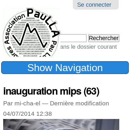
Aller
Navigation
Outil
Se connecter
au
perso
contenu.
|
Chercher par
Aller
Seulement dans le dossier courant
à
Recherche
avancée…
la
Show Navigation
navigation
inauguration mips (63)
Par mi-cha-el —
Dernière modification
04/07/2014 12:38