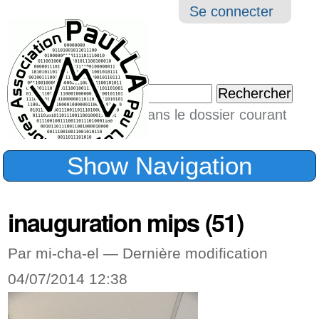
Aller
Navigation
Outil
Se connecter
au
perso
contenu.
|
Chercher par
Aller
Seulement dans le dossier courant
à
Recherche
avancée…
la
Show Navigation
navigation
inauguration mips (51)
Par mi-cha-el —
Dernière modification
04/07/2014 12:38