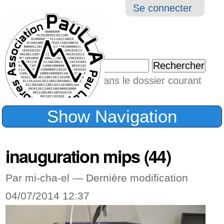
Aller
Navigation
Outil
Se connecter
au
perso
contenu.
|
Chercher par
Aller
Seulement dans le dossier courant
à
Recherche
avancée…
la
Show Navigation
navigation
inauguration mips (44)
Par mi-cha-el —
Dernière modification
04/07/2014 12:37