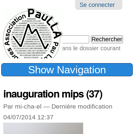
Aller
Navigation
Outil
Se connecter
au
perso
contenu.
|
Chercher par
Aller
Seulement dans le dossier courant
à
Recherche
avancée…
la
Show Navigation
navigation
inauguration mips (37)
Par mi-cha-el —
Dernière modification
04/07/2014 12:37