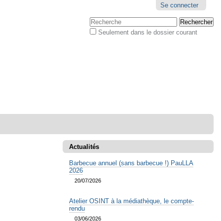
Outils
Se connecter
personnels
Chercher par
Seulement dans le dossier courant
Recherche
avancée…
Actualités
Barbecue annuel (sans barbecue !) PauLLA
2026
20/07/2026
Atelier OSINT à la médiathèque, le compte-
rendu
03/06/2026