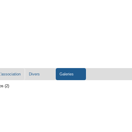
L'association
Divers
Galeries
ps (2)