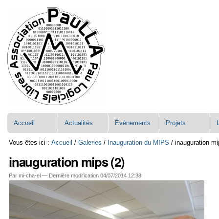
Aller
Navigation
au
contenu.
|
Aller
à
la
navigation
Accueil
Actualités
Événements
Projets
Vous êtes ici :
Accueil
/
Galeries
/
Inauguration du MIPS
/
inauguration mi
inauguration mips (2)
Par mi-cha-el —
Dernière modification
04/07/2014 12:38