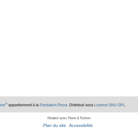
®
lone
appartiennent à la
Fondation Plone
. Distribué sous
Licence GNU GPL
.
Réalisé avec Plone & Python
Plan du site
Accessibilité