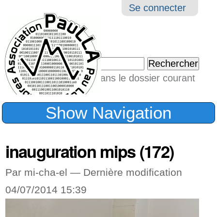
Aller
Navigation
Outil
Se connecter
au
perso
contenu.
|
Chercher par
Aller
Seulement dans le dossier courant
à
Recherche
avancée…
la
Show Navigation
navigation
inauguration mips (172)
Par mi-cha-el —
Dernière modification
04/07/2014 15:39