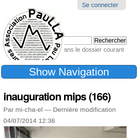
Aller
Navigation
Outil
Se connecter
au
perso
contenu.
|
Chercher par
Aller
Seulement dans le dossier courant
à
Recherche
avancée…
la
Show Navigation
navigation
inauguration mips (166)
Par mi-cha-el —
Dernière modification
04/07/2014 12:36