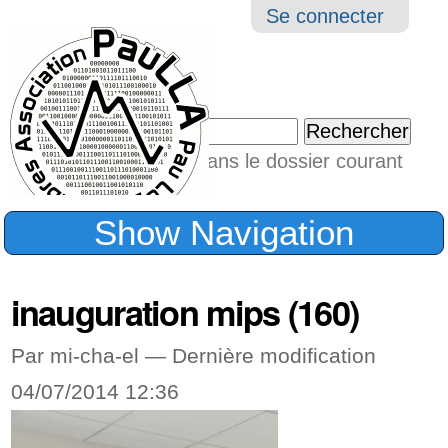
Aller
Navigation
Outil
Se connecter
au
perso
contenu.
|
Chercher par
Aller
Seulement dans le dossier courant
à
Recherche
avancée…
la
Show Navigation
navigation
inauguration mips (160)
Par mi-cha-el —
Dernière modification
04/07/2014 12:36