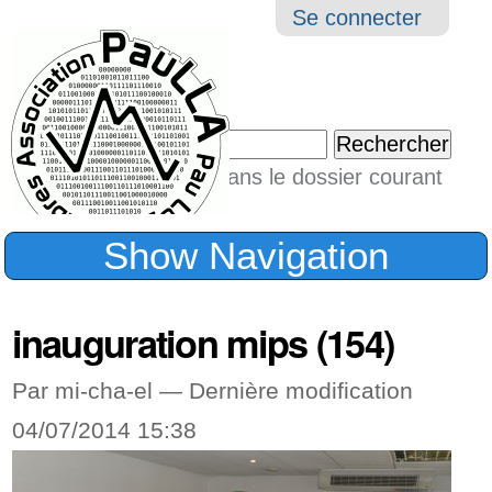
Aller
Navigation
Outil
Se connecter
au
perso
contenu.
|
Chercher par
Aller
Seulement dans le dossier courant
à
Recherche
avancée…
la
Show Navigation
navigation
inauguration mips (154)
Par mi-cha-el —
Dernière modification
04/07/2014 15:38