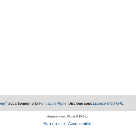
®
lone
appartiennent à la
Fondation Plone
. Distribué sous
Licence GNU GPL
.
Réalisé avec Plone & Python
Plan du site
Accessibilité