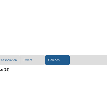
L'association
Divers
Galeries
ps (15)