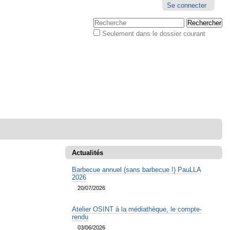
Outils
Se connecter
personnels
Chercher par
Seulement dans le dossier courant
Recherche
avancée…
Actualités
Barbecue annuel (sans barbecue !) PauLLA
2026
20/07/2026
Atelier OSINT à la médiathèque, le compte-
rendu
03/06/2026