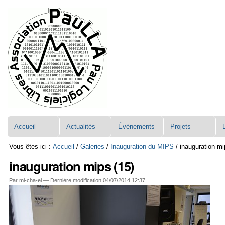
Aller
Navigation
au
contenu.
|
Aller
à
la
navigation
Accueil
Actualités
Événements
Projets
Vous êtes ici :
Accueil
/
Galeries
/
Inauguration du MIPS
/
inauguration mi
inauguration mips (15)
Par mi-cha-el —
Dernière modification
04/07/2014 12:37