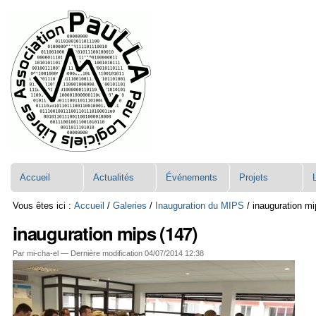
Aller
Navigation
au
contenu.
|
Aller
à
la
navigation
Accueil
Actualités
Événements
Projets
Vous êtes ici :
Accueil
/
Galeries
/
Inauguration du MIPS
/
inauguration mi
inauguration mips (147)
Par mi-cha-el —
Dernière modification
04/07/2014 12:38