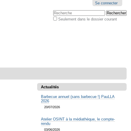
Outils
Se connecter
personnels
Chercher par
Seulement dans le dossier courant
Recherche
avancée…
Actualités
Barbecue annuel (sans barbecue !) PauLLA
2026
20/07/2026
Atelier OSINT à la médiathèque, le compte-
rendu
03/06/2026