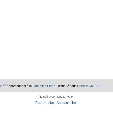
®
lone
appartiennent à la
Fondation Plone
. Distribué sous
Licence GNU GPL
.
Réalisé avec Plone & Python
Plan du site
Accessibilité