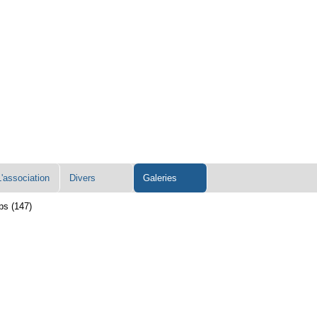
L'association
Divers
Galeries
ps (147)