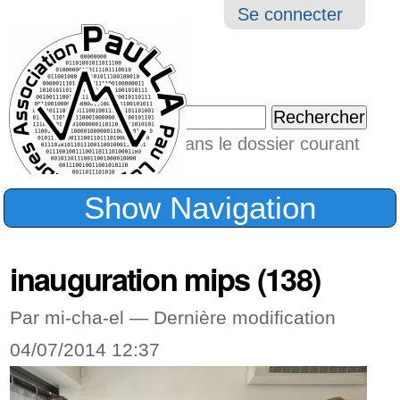
Aller
Navigation
Outil
Se connecter
au
perso
contenu.
|
Chercher par
Aller
Seulement dans le dossier courant
à
Recherche
avancée…
la
Show Navigation
navigation
inauguration mips (138)
Par mi-cha-el —
Dernière modification
04/07/2014 12:37