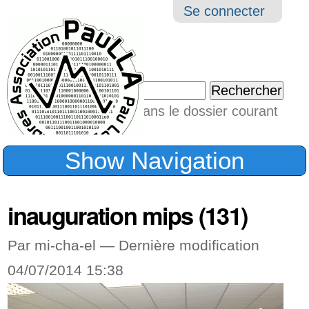
Aller
Navigation
Outil
Se connecter
au
perso
contenu.
|
Chercher par
Aller
Seulement dans le dossier courant
à
Recherche
avancée…
la
Show Navigation
navigation
inauguration mips (131)
Par mi-cha-el —
Dernière modification
04/07/2014 15:38