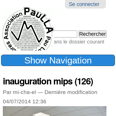
Aller
Navigation
Outil
Se connecter
au
perso
contenu.
|
Chercher par
Aller
Seulement dans le dossier courant
à
Recherche
avancée…
la
Show Navigation
navigation
inauguration mips (126)
Par mi-cha-el —
Dernière modification
04/07/2014 12:36