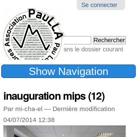
Aller
Navigation
Outil
Se connecter
au
perso
contenu.
|
Chercher par
Aller
Seulement dans le dossier courant
à
Recherche
avancée…
la
Show Navigation
navigation
inauguration mips (12)
Par mi-cha-el —
Dernière modification
04/07/2014 12:38