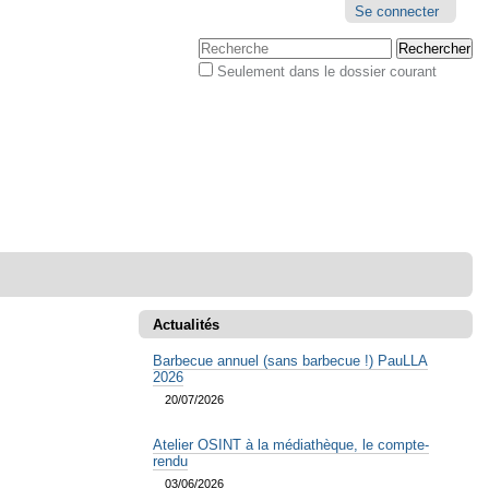
Outils
Se connecter
personnels
Chercher par
Seulement dans le dossier courant
Recherche
avancée…
Actualités
Barbecue annuel (sans barbecue !) PauLLA
2026
20/07/2026
Atelier OSINT à la médiathèque, le compte-
rendu
03/06/2026