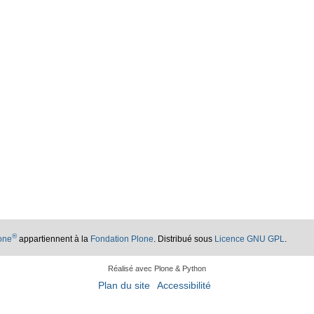
®
lone
appartiennent à la
Fondation Plone
. Distribué sous
Licence GNU GPL
.
Réalisé avec Plone & Python
Plan du site
Accessibilité