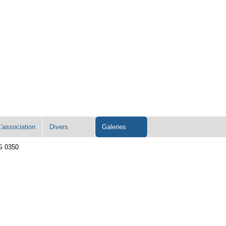
L'association
Divers
Galeries
G 0350