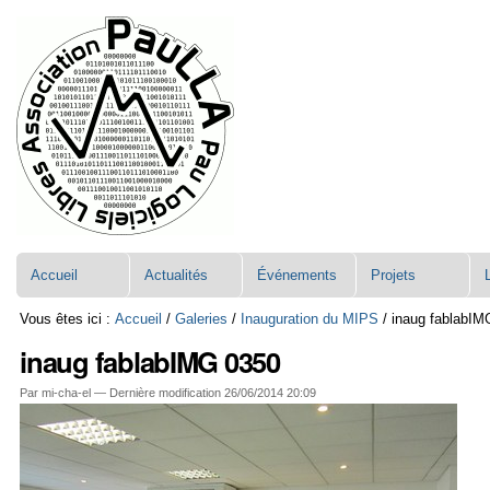
Aller
Navigation
au
contenu.
|
Aller
à
la
navigation
Accueil
Actualités
Événements
Projets
Vous êtes ici :
Accueil
/
Galeries
/
Inauguration du MIPS
/
inaug fablabIM
inaug fablabIMG 0350
Par mi-cha-el —
Dernière modification
26/06/2014 20:09