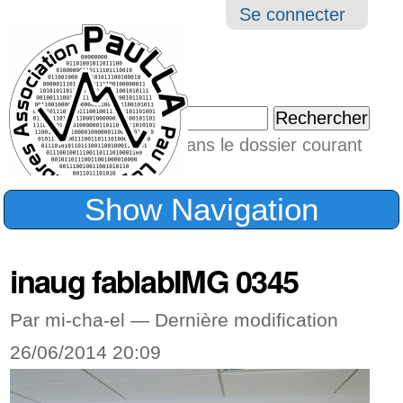
Aller
Navigation
Outil
Se connecter
au
perso
contenu.
|
Chercher par
Aller
Seulement dans le dossier courant
à
Recherche
avancée…
la
Show Navigation
navigation
inaug fablabIMG 0345
Par mi-cha-el —
Dernière modification
26/06/2014 20:09