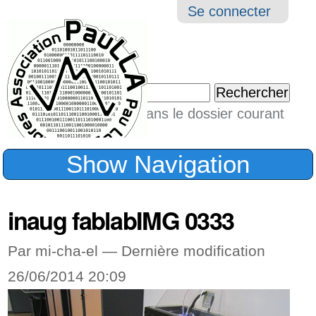
Aller
Navigation
Outil
Se connecter
au
perso
contenu.
|
Chercher par
Aller
Seulement dans le dossier courant
à
Recherche
avancée…
la
Show Navigation
navigation
inaug fablabIMG 0333
Par mi-cha-el —
Dernière modification
26/06/2014 20:09