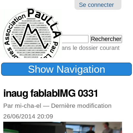
Aller
Navigation
Outil
Se connecter
au
perso
contenu.
|
Chercher par
Aller
Seulement dans le dossier courant
à
Recherche
avancée…
la
Show Navigation
navigation
inaug fablabIMG 0331
Par mi-cha-el —
Dernière modification
26/06/2014 20:09