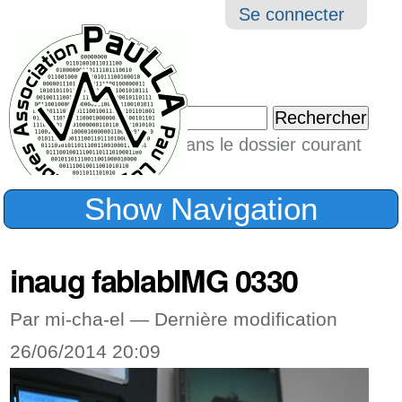
Aller
Navigation
Outil
Se connecter
au
perso
contenu.
|
Chercher par
Aller
Seulement dans le dossier courant
à
Recherche
avancée…
la
Show Navigation
navigation
inaug fablabIMG 0330
Par mi-cha-el —
Dernière modification
26/06/2014 20:09