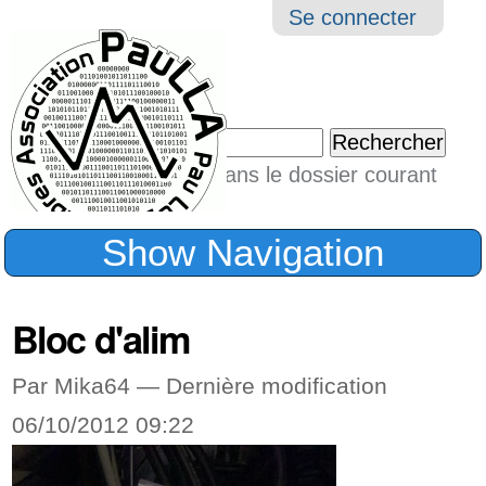
Aller
Navigation
Outil
Se connecter
au
perso
contenu.
|
Chercher par
Aller
Seulement dans le dossier courant
à
Recherche
avancée…
la
Show Navigation
navigation
Bloc d'alim
Par Mika64 —
Dernière modification
06/10/2012 09:22