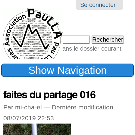
Aller
Navigation
Outil
Se connecter
au
perso
contenu.
|
Chercher par
Aller
Seulement dans le dossier courant
à
Recherche
avancée…
la
Show Navigation
navigation
faites du partage 016
Par mi-cha-el —
Dernière modification
08/07/2019 22:53