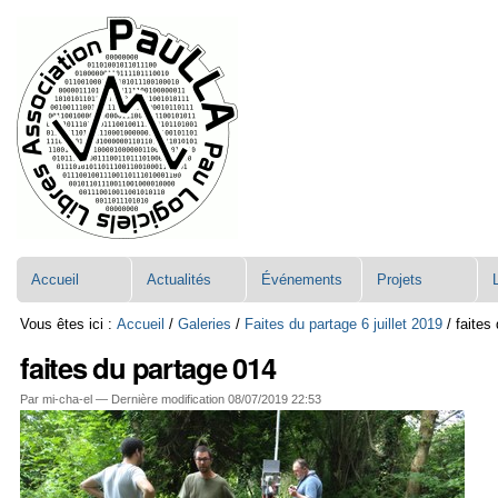
Aller
Navigation
au
contenu.
|
Aller
à
la
navigation
Accueil
Actualités
Événements
Projets
Vous êtes ici :
Accueil
/
Galeries
/
Faites du partage 6 juillet 2019
/
faites
faites du partage 014
Par mi-cha-el —
Dernière modification
08/07/2019 22:53