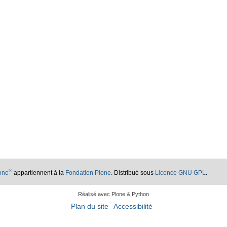
®
lone
appartiennent à la
Fondation Plone
. Distribué sous
Licence GNU GPL
.
Réalisé avec Plone & Python
Plan du site
Accessibilité