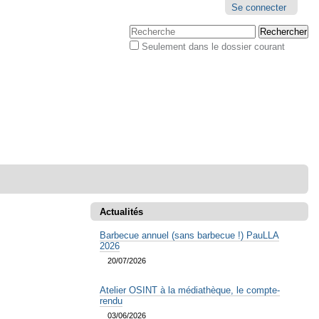
Outils
Se connecter
personnels
Chercher par
Seulement dans le dossier courant
Recherche
avancée…
Actualités
Barbecue annuel (sans barbecue !) PauLLA
2026
20/07/2026
Atelier OSINT à la médiathèque, le compte-
rendu
03/06/2026