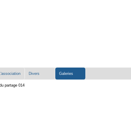
L'association
Divers
Galeries
 du partage 014