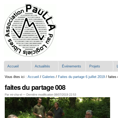
Aller
Navigation
au
contenu.
|
Aller
à
la
navigation
Accueil
Actualités
Événements
Projets
Vous êtes ici :
Accueil
/
Galeries
/
Faites du partage 6 juillet 2019
/
faites
faites du partage 008
Par mi-cha-el —
Dernière modification
08/07/2019 22:53