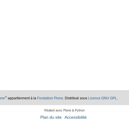
®
lone
appartiennent à la
Fondation Plone
. Distribué sous
Licence GNU GPL
.
Réalisé avec Plone & Python
Plan du site
Accessibilité