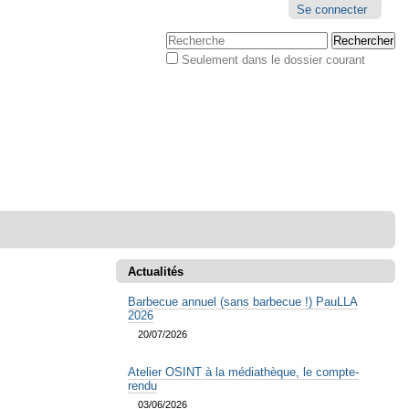
Outils
Se connecter
personnels
Chercher par
Seulement dans le dossier courant
Recherche
avancée…
Actualités
Barbecue annuel (sans barbecue !) PauLLA
2026
20/07/2026
Atelier OSINT à la médiathèque, le compte-
rendu
03/06/2026