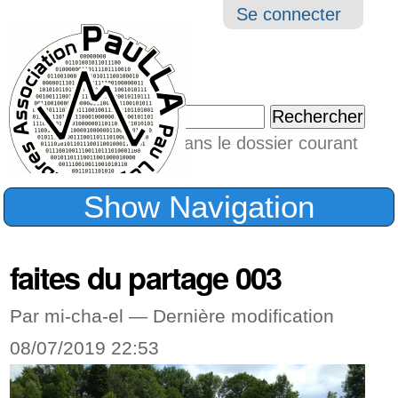
Aller
Navigation
Outil
Se connecter
au
perso
contenu.
|
Chercher par
Aller
Seulement dans le dossier courant
à
Recherche
avancée…
la
Show Navigation
navigation
faites du partage 003
Par mi-cha-el —
Dernière modification
08/07/2019 22:53