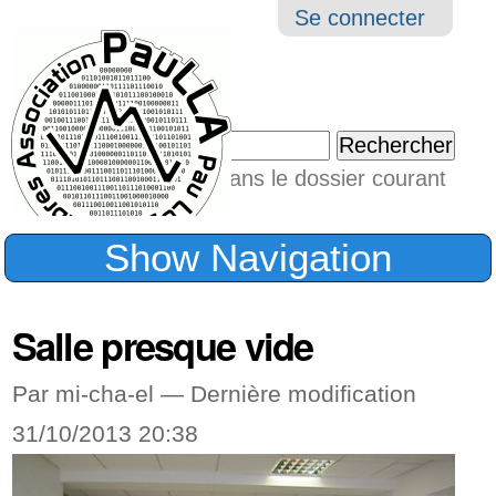
Aller
Navigation
Outil
Se connecter
au
perso
contenu.
|
Chercher par
Aller
Seulement dans le dossier courant
à
Recherche
avancée…
la
Show Navigation
navigation
Salle presque vide
Par mi-cha-el —
Dernière modification
31/10/2013 20:38