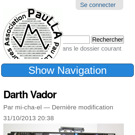
Aller
Navigation
Outil
Se connecter
au
perso
contenu.
|
Chercher par
Aller
Seulement dans le dossier courant
à
Recherche
avancée…
la
Show Navigation
navigation
Darth Vador
Par mi-cha-el —
Dernière modification
31/10/2013 20:38