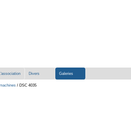
L'association
Divers
Galeries
s machines
/
DSC 4035