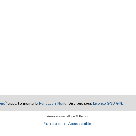
®
lone
appartiennent à la
Fondation Plone
. Distribué sous
Licence GNU GPL
.
Réalisé avec Plone & Python
Plan du site
Accessibilité