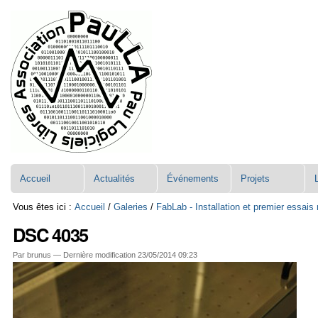
Aller
Navigation
au
contenu.
|
Aller
à
la
navigation
Accueil
Actualités
Événements
Projets
Vous êtes ici :
Accueil
/
Galeries
/
FabLab - Installation et premier essai
DSC 4035
Par brunus —
Dernière modification
23/05/2014 09:23