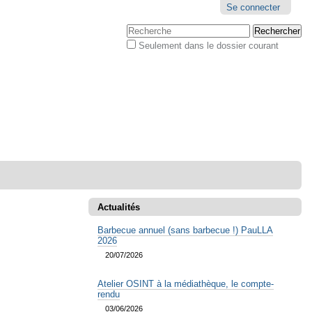
Outils
Se connecter
personnels
Chercher par
Seulement dans le dossier courant
Recherche
avancée…
Actualités
Barbecue annuel (sans barbecue !) PauLLA
2026
20/07/2026
Atelier OSINT à la médiathèque, le compte-
rendu
03/06/2026